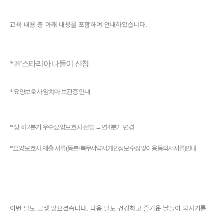
교육 내용 중 아래 내용을 포함하여 안내하였습니다.
*24’
스타리아 나들이 신청
*
요양보호사 앞치마 보관증 안내
*
상
·
하
2
분기 우수요양보호사 선발
→
연
4
분기 변경
*요양보호사 제출 서류
(
등본
/
복무서약서
,
개인정보 수집 및 이용 동의서 서류
)
안내
이번 달도 고생 많으셨습니다. 다음 달도 건강하고 즐거운 날들이 되시기를