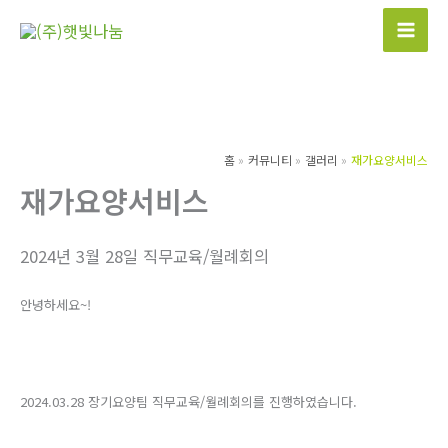
콘
텐
츠
로
건
너
홈
커뮤니티
갤러리
재가요양서비스
뛰
재가요양서비스
기
2024년 3월 28일 직무교육/월례회의
안녕하세요~!
2024.03.28 장기요양팀 직무교육/월례회의를 진행하였습니다.