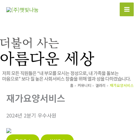
콘
텐
츠
로
건
너
뛰
기
홈
커뮤니티
갤러리
재가요양서비스
재가요양서비스
2024년 2분기 우수사원