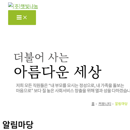
콘
텐
츠
로
건
너
뛰
기
홈
커뮤니티
알림마당
알림마당