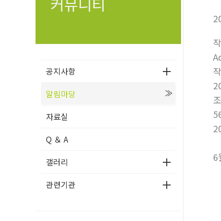
커뮤니티
2
A
공지사항
2
알림마당
5
자료실
2
Q ＆ A
6
갤러리
관련기관