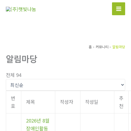
콘
텐
츠
로
건
너
홈
커뮤니티
알림마당
뛰
알림마당
기
전체 94
번
추
제목
작성자
작성일
호
천
2026년 8월
장애인활동