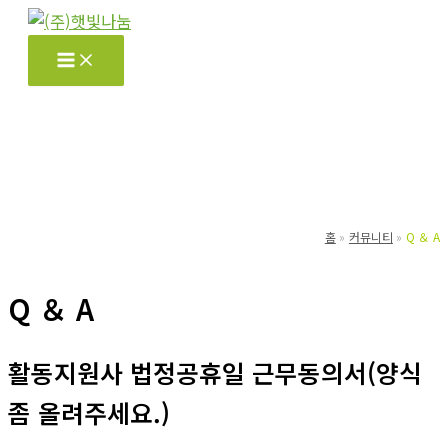
콘
텐
츠
로
건
너
뛰
기
홈
커뮤니티
Q ＆ A
Q ＆ A
활동지원사 법정공휴일 근무동의서(양식
좀 올려주세요.)