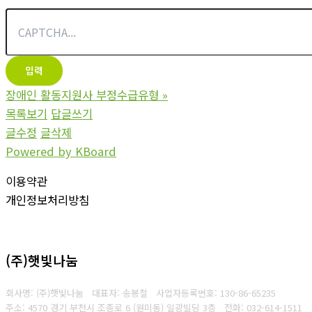
장애인 활동지원사 부정수급유형
»
목록보기
답글쓰기
글수정
글삭제
Powered by KBoard
이용약관
개인정보처리방침
(주)햇빛나눔
회사명: (주)햇빛나눔 대표자: 송봉철
사업자등록번호:
130-86-65235
주소: 4570 경기 부천시 조종로 6 (원미동) 일광빌딩 3층
전화:
032-614-1511